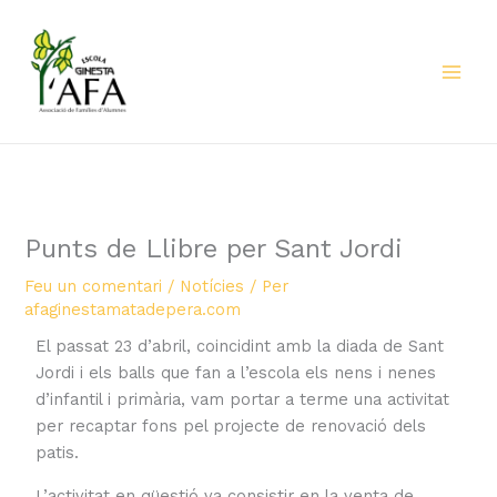
Vés
al
contingut
Punts de Llibre per Sant Jordi
Feu un comentari
/
Notícies
/ Per
afaginestamatadepera.com
El passat 23 d’abril, coincidint amb la diada de Sant
Jordi i els balls que fan a l’escola els nens i nenes
d’infantil i primària, vam portar a terme una activitat
per recaptar fons pel projecte de renovació dels
patis.
L’activitat en qüestió va consistir en la venta de