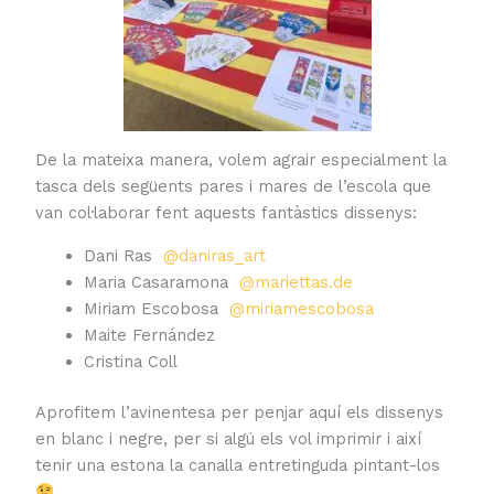
De la mateixa manera, volem agrair especialment la
tasca dels següents pares i mares de l’escola que
van col·laborar fent aquests fantàstics dissenys:
Dani Ras
@daniras_art
Maria Casaramona
@mariettas.de
Miriam Escobosa
@miriamescobosa
Maite Fernández
Cristina Coll
Aprofitem l’avinentesa per penjar aquí els dissenys
en blanc i negre, per si algú els vol imprimir i així
tenir una estona la canalla entretinguda pintant-los