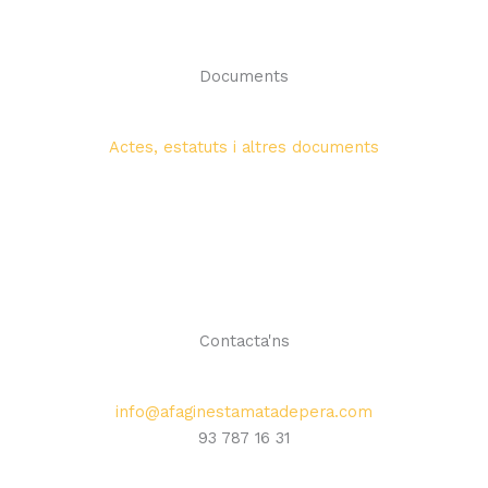
Documents
Actes, estatuts i altres documents
Contacta'ns
info@afaginestamatadepera.com
93 787 16 31