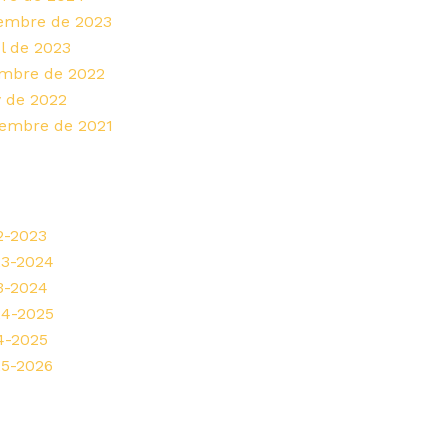
sembre de 2023
ol de 2023
embre de 2022
y de 2022
sembre de 2021
2-2023
23-2024
3-2024
24-2025
4-2025
25-2026