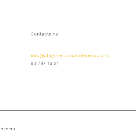
Contacta'ns
info@afaginestamatadepera.com
93 787 16 31
adepera.