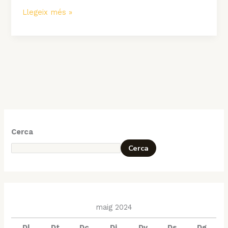
Llegeix més »
Cerca
Cerca
maig 2024
Dl
Dt
Dc
Dj
Dv
Ds
Dg