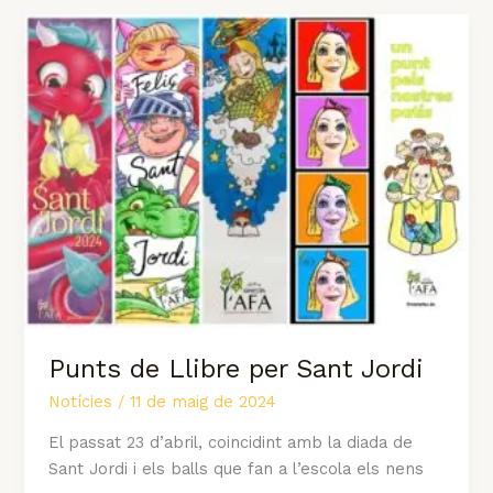
Punts
de
Llibre
per
Sant
Jordi
Punts de Llibre per Sant Jordi
Notícies
/
11 de maig de 2024
El passat 23 d’abril, coincidint amb la diada de
Sant Jordi i els balls que fan a l’escola els nens