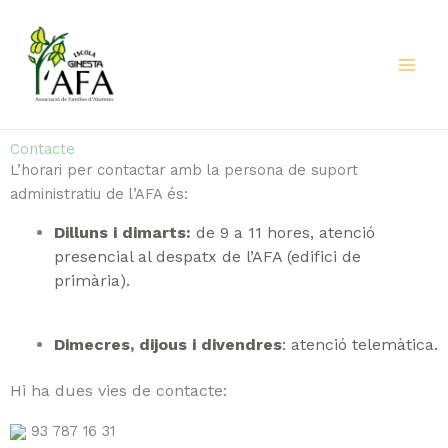
Vés
al
contingut
Contacte
L’horari per contactar amb la persona de suport
administratiu de l’AFA és:
Dilluns i dimarts:
de 9 a 11 hores, atenció
presencial al despatx de l’AFA (edifici de
primària).
Dimecres, dijous i divendres
:
atenció telemàtica.
Hi ha dues vies de contacte:
93 787 16 31