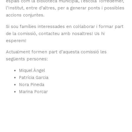
espais com la biblioteca municipal, l’escola Torredemer,
l’Institut, entre d’altres, per a generar ponts i possibles
accions conjuntes.
Si sou famílies interessades en col·laborar i formar part
de la comissió, contacteu amb nosaltres! Us hi
esperem!
Actualment formen part d’aquesta comissió les
següents persones:
Miquel Àngel
Patrícia Garcia
Nora Pineda
Marina Porcar